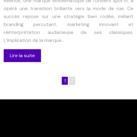
Reebok, une marque emblématique de l’univers sportif, a
opéré une transition brillante vers la mode de rue. Ce
succès repose sur une stratégie bien rodée, mêlant
branding percutant, marketing innovant et
réinterprétation audacieuse de ses classiques.
L’implication de la marque…
Lire la suite
1
2