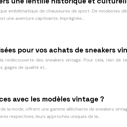
rs une lentille historique et culturel
rque emblématique de chaussures de sport. De modestes débu
 est une aventure captivante. Imprégnée…
isées pour vos achats de sneakers vi
la redécouverte des sneakers vintage. Pour cela, rien de te
s, gages de qualité et…
nces avec les modèles vintage ?
 de la mode, offrent une gamme alléchante de sneakers vintage
ires respectives, leurs approches uniques de la…