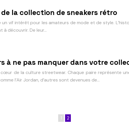
de la collection de sneakers rétro
e un vif intérêt pour les amateurs de mode et de style. L’hi
t à découvrir. De leur…
rs à ne pas manquer dans votre colle
 cœur de la culture streetwear. Chaque paire représente une
, comme l’Air Jordan, d’autres sont devenues de…
1
2