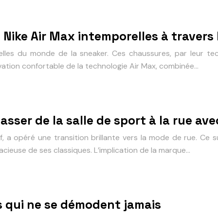
 Nike Air Max intemporelles à travers 
elles du monde de la sneaker. Ces chaussures, par leur tec
novation confortable de la technologie Air Max, combinée…
asser de la salle de sport à la rue ave
, a opéré une transition brillante vers la mode de rue. Ce 
cieuse de ses classiques. L’implication de la marque…
s qui ne se démodent jamais