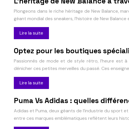
L’héritage de New Balance à trave
Plongeons dans le riche héritage de New Balance, ma
géant mondial des sneakers, l’histoire de New Balance
Lire la suite
Optez pour les boutiques spécial
Passionnés de mode et de style rétro, l’heure est à 
dénicher ces petites merveilles du passé. Ces enseigne
Lire la suite
Puma Vs Adidas : quelles différe
Adidas et Puma, deux géants de l’industrie du sport et
entre ces marques emblématiques reflètent leurs histo