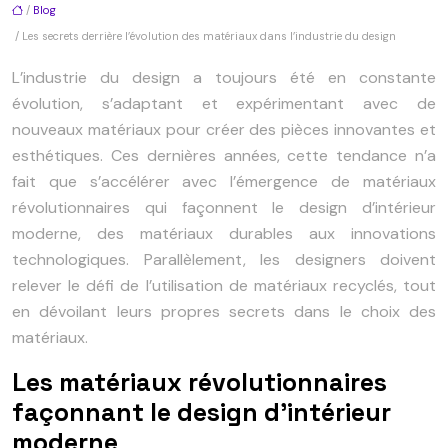
/
Blog
/ Les secrets derrière l’évolution des matériaux dans l’industrie du design
L’industrie du design a toujours été en constante
évolution, s’adaptant et expérimentant avec de
nouveaux matériaux pour créer des pièces innovantes et
esthétiques. Ces dernières années, cette tendance n’a
fait que s’accélérer avec l’émergence de matériaux
révolutionnaires qui façonnent le design d’intérieur
moderne, des matériaux durables aux innovations
technologiques. Parallèlement, les designers doivent
relever le défi de l’utilisation de matériaux recyclés, tout
en dévoilant leurs propres secrets dans le choix des
matériaux.
Les matériaux révolutionnaires
façonnant le design d’intérieur
moderne