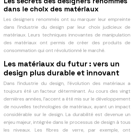
Les secrets des designers renommés
dans le choix des matériaux
Les designers renommés ont su marquer leur empreinte
dans l’industrie du design par leur choix judicieux de
matériaux. Leurs techniques innovantes de manipulation
des matériaux ont permis de créer des produits de
consommation qui ont révolutionné le marché.
Les matériaux du futur : vers un
design plus durable et innovant
Dans l’industrie du design, l’évolution des matériaux a
toujours été un facteur déterminant. Au cours des vingt
dernières années, l’accent a été mis sur le développement
de nouvelles technologies de matériaux, ayant un impact
considérable sur le design. La durabilité est devenue un
enjeu majeur, intégrée dans le processus de design à tous
les niveaux. Les fibres de verre, par exemple, ont