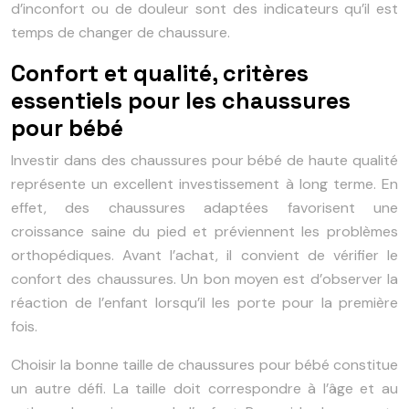
d’inconfort ou de douleur sont des indicateurs qu’il est
temps de changer de chaussure.
Confort et qualité, critères
essentiels pour les chaussures
pour bébé
Investir dans des chaussures pour bébé de haute qualité
représente un excellent investissement à long terme. En
effet, des chaussures adaptées favorisent une
croissance saine du pied et préviennent les problèmes
orthopédiques. Avant l’achat, il convient de vérifier le
confort des chaussures. Un bon moyen est d’observer la
réaction de l’enfant lorsqu’il les porte pour la première
fois.
Choisir la bonne taille de chaussures pour bébé constitue
un autre défi. La taille doit correspondre à l’âge et au