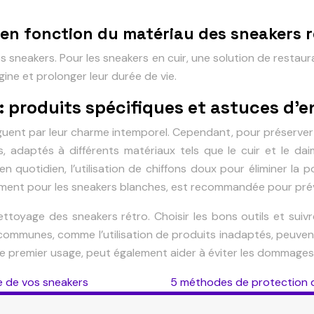
n en fonction du matériau des sneakers 
sneakers. Pour les sneakers en cuir, une solution de restaura
gine et prolonger leur durée de vie.
 : produits spécifiques et astuces d’e
uent par leur charme intemporel. Cependant, pour préserver l
, adaptés à différents matériaux tels que le cuir et le daim,
n quotidien, l’utilisation de chiffons doux pour éliminer la p
tamment pour les sneakers blanches, est recommandée pour prév
nettoyage des sneakers rétro. Choisir les bons outils et sui
s communes, comme l’utilisation de produits inadaptés, peuvent
le premier usage, peut également aider à éviter les dommages 
ie de vos sneakers
5 méthodes de protection d