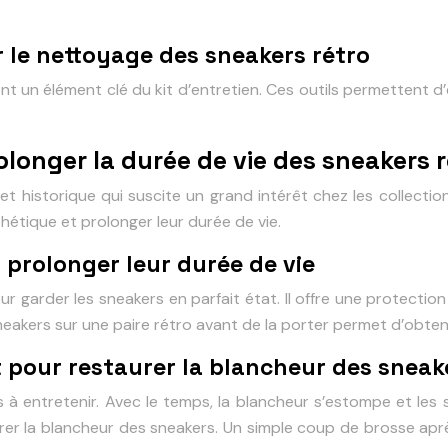
r le nettoyage des sneakers rétro
 un élément clé du kit d’entretien. Ces outils permettent d’é
longer la durée de vie des sneakers r
et historique qui suscite un grand intérêt chez les collect
hétique et prolonger leur durée de vie.
prolonger leur durée de vie
garder les sneakers en parfait état. Il offre une protection co
sneakers sur une paire rétro avant de la porter permet d’obteni
t pour restaurer la blancheur des sneak
s à entretenir. Avec le temps, la blancheur s’estompe et les
r la blancheur des sneakers. Un simple coup de brosse après