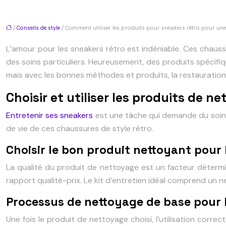
/
Conseils de style
/ Comment utiliser les produits pour sneakers rétro pour une
L’amour pour les sneakers rétro est indéniable. Ces chau
des soins particuliers. Heureusement, des produits spécifi
mais avec les bonnes méthodes et produits, la restauration
Choisir et utiliser les produits de 
Entretenir ses sneakers
est une tâche qui demande du soin e
de vie de ces chaussures de style rétro.
Choisir le bon produit nettoyant pour 
La qualité du produit de nettoyage est un facteur détermin
rapport qualité-prix. Le kit d’entretien idéal comprend un 
Processus de nettoyage de base pour l
Une fois le produit de nettoyage choisi, l’utilisation corr