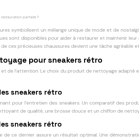
 restauration parfaite ?
ssures symbolisent un mélange unique de mode et de nostalgi
ques sont disponibles pour aider à restaurer et maintenir leu
 de ces précieuses chaussures devient une tâche agréable et 
nettoyage pour sneakers rétro
t de l’attention. Le choix du produit de nettoyage adapté es
les sneakers rétro
ant pour l’entretien des sneakers. Un comparatif des produits
nettoyant de qualité, une brosse douce et un chiffon de netto
es sneakers rétro
ecte de ce dernier assure un résultat optimal. Une démonstrati